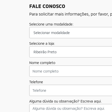
Enc
Co
ÓRGÃOS PÚBLICOS
FRO
Órgãos governamentais, tanto estaduais