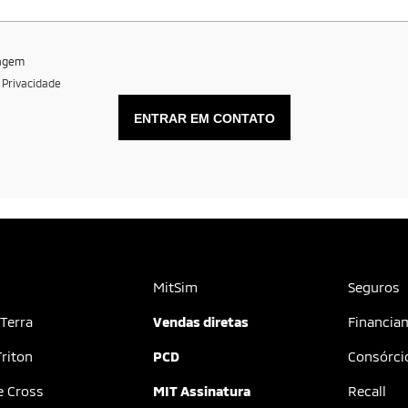
 os membros de
eles que
ocessos
e condições
, preencha o formulário abaixo que entraremos em contato 
Selecione uma versão