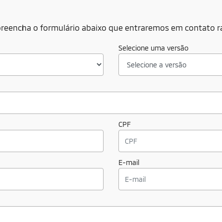
VENDAS DIRETAS
ontre aqui o
carro ideal
, feito para
atender as suas necessid
nfira as
categorias abaixo
e conheça as
condições exclusiv
TISTA
CORPO DIPLOMÁTICO
LOCA
 quanto