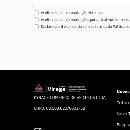
municipais, estão inclusos. Assim como,
suas administrações indiretas. Todos aqu
promovem suas compras por meio de pr
licitatórios podem desfrutar das ofertas 
especiais
Próximo
Frotista
FALE CONOSCO
Para solicitar mais informações, por favor
Selecione uma modalidade: