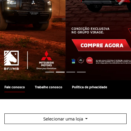
templates.template-01.components.carousel.texts.co
temp
Fale conosco
Trabalhe conosco
Política de privacidade
Selecionar uma loja