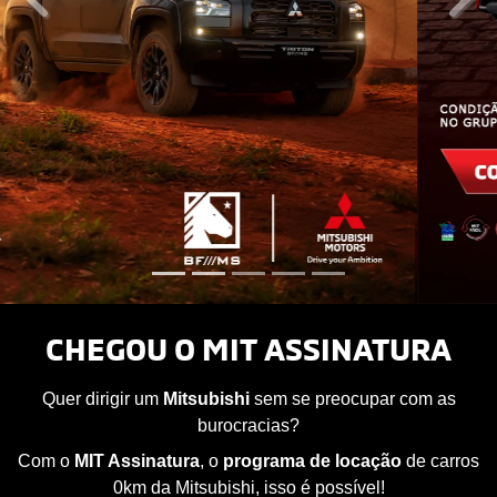
templates.template-01.components.carousel.texts.co
temp
CHEGOU O MIT ASSINATURA
Quer dirigir um
Mitsubishi
sem se preocupar com as
burocracias?
Com o
MIT Assinatura
, o
programa de locação
de carros
0km da Mitsubishi, isso é possível!