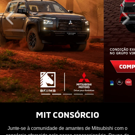
templates.template-01.components.carousel.texts.co
temp
MIT CONSÓRCIO
Junte-se à comunidade de amantes de Mitsubishi com o