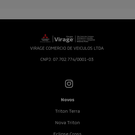
FINANCIAMENTO
Realize seu sonho de dirigir um Mitsubishi com nosso
financiamento sob medida. Com taxas competitivas e
planos flexíveis, tornamos a aquisição do seu carro dos
sonhos mais acessível do que nunca.
COTAÇÃO DE FINANCIAMENTO
Qual a concessionária?
Veículo desejado?