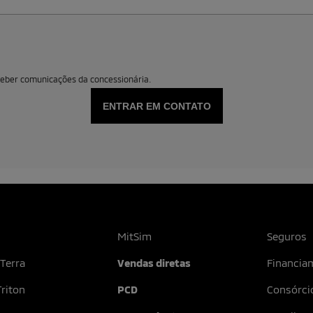
s motiva a continuar, dia após dia, a entregar nosso melho
ue dão sempre o seu melhor. Se você se identifica com noss
, preencha o formulário abaixo que entraremos em contato 