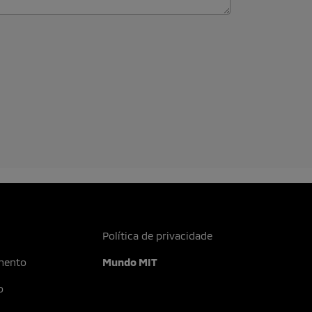
r. Para isso, precisamos de pessoas
a visão, envie seu currículo e venha
rapidamente.