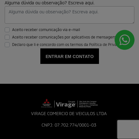
Consórcio
Recall
Sem Parar
Contato
Fale conosco
Trabalhe conosco
Política de privacidade
Mundo MIT
No trânsito, enxergar o outro salva vidas.
Desenvolvido pela DEALERSPACE ® Direitos Reservados.