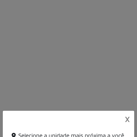
Selecione uma modalidade:
Selecione uma versão
Selecione a loja:
Nome completo
CPF
X
Telefone
Selecione a unidade mais próxima a você.