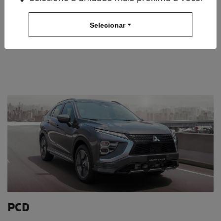
E-mail
Selecionar
Alguma dúvida ou observação? Escreva aqui.
Aceito receber comunicação via e-mail
Aceito receber comunicações por aplicativos de mensagem
Declaro que li e concordo com os termos da
Política de Privacidade
ENTRAR EM CONTATO