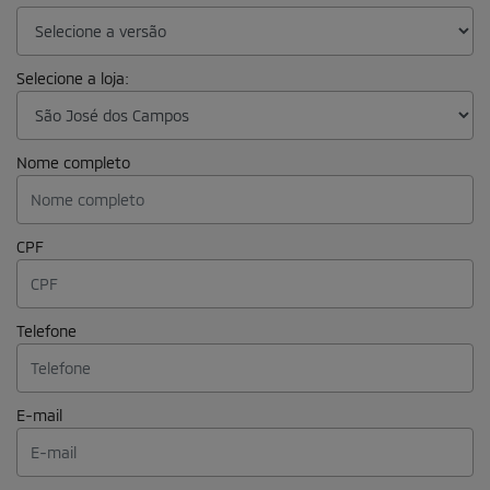
Seminovos
Estoque de seminovos
MitSim
Vendas diretas
PCD
MIT Assinatura
Serviços e Benefícios
Agendar serviços
Peças
Acessórios
Seguros
Financiamento