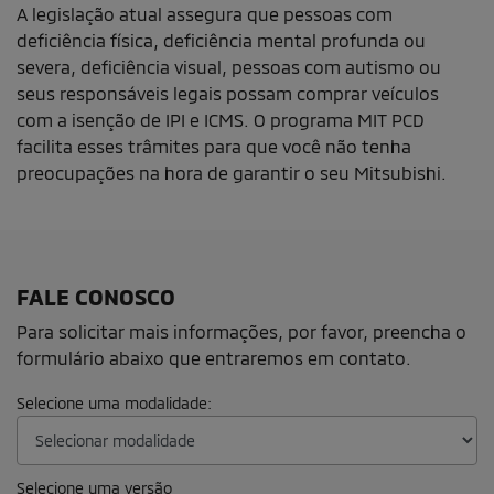
VIRAGE COMERCIO DE VEICULOS LTDA
CNPJ: 07.702.774/0001-03
Novos
Triton Terra
Nova Triton
Eclipse Cross
Outlander
Comparativo