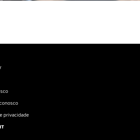
r
osco
 conosco
de privacidade
IT