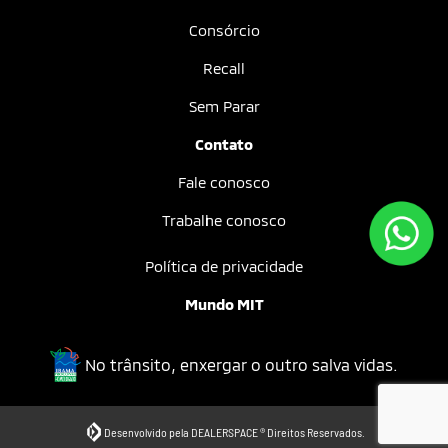
Outlander
Comparativo
Seminovos
Estoque de seminovos
MitSim
Vendas diretas
PCD
MIT Assinatura
Serviços e Benefícios
Agendar serviços
Peças
Acessórios