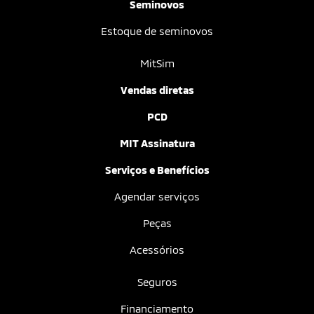
Não encontramos ofertas disponíveis para essa
loja.
Kadan Comercio de Veículos Ltda
CNPJ: 23.668.250/0002-80
Novos
Triton Terra
Nova Triton
Eclipse Cross