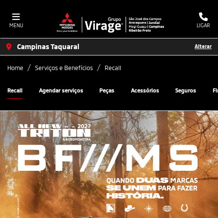
MENU
LIGAR
Campinas Taquaral
Alterar
Home
Serviços e Benefícios
Recall
Recall
Agendar serviços
Peças
Acessórios
Seguros
F